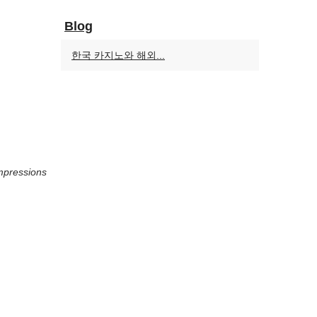
Blog
한국 카지노와 해외...
mpressions