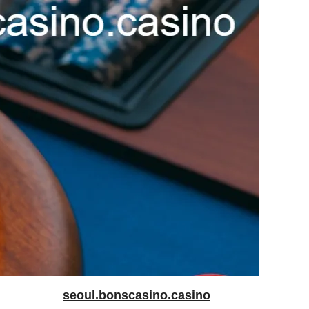
seoul.bonscasino.casino